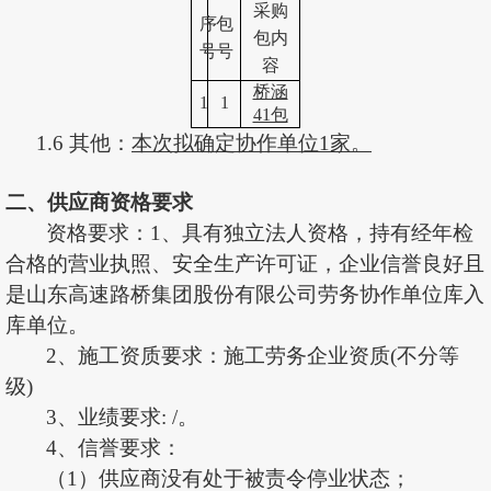
采购
序
包
包内
号
号
容
桥涵
1
1
41包
1.6 其他：
本次拟确定协作单位
1
家
。
二
、供应商资格要求
资格要求：
1、具有独立法人资格，持有经年检
合格的营业执照、安全生产许可证，企业信誉良好且
是
山东高速路桥集团股份有限公司
劳务协作单位库入
库单位。
2、
施工资质要求：施工劳务企业资质
(不分等
级)
3、业绩要求: /。
4、
信
誉要求
：
（
1）供应商没有处于被责令停业状态；