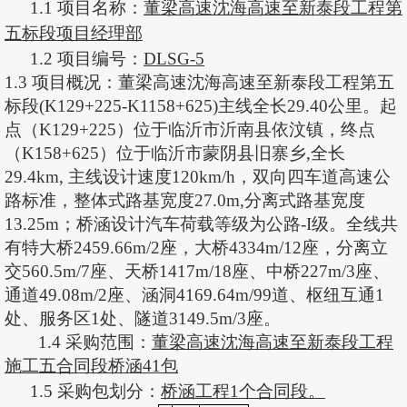
1.1 项目名称：
董梁高速沈海高速至新泰段工程第
五标段项目经理部
1.2 项目编号：
DLSG-5
1.3 项目概况：
董梁高速沈海高速至新泰段工程第五
标段
(K129+225-K1158+625)主线全长29.40公里。起
点（K129+225）位于临沂市沂南县依汶镇，终点
（K158+625）位于临沂市蒙阴县旧寨乡,全长
29.4km, 主线设计速度120km/h，双向四车道高速公
路标准，整体式路基宽度27.0m,分离式路基宽度
13.25m；桥涵设计汽车荷载等级为公路-I级。全线共
有特大桥2459.66m/2座，大桥4334m/12座，分离立
交560.5m/7座、天桥1417m/18座、中桥227m/3座、
通道49.08m/2座、涵洞4169.64m/99道、枢纽互通1
处、服务区1处、隧道3149.5m/3座。
1.4 采购范围：
董梁高速沈海高速至新泰段工程
施工五合同段桥涵
41包
1.5 采购包划分：
桥涵工程
1个合同段。