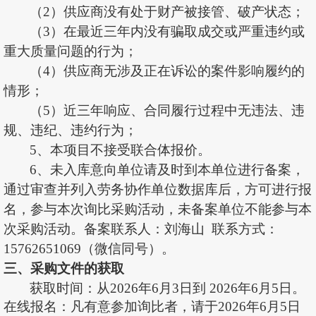
（
2）供应商没有处于财产被接管、破产状态；
（
3）在最近三年内没有骗取成交或严重违约或
重大质量问题的行为；
（
4）供应商无涉及正在诉讼的案件影响履约的
情形；
（
5）近三年响应、合同履行过程中无违法、违
规、违纪、违约行为
；
5、本项目不接受联合体报价。
6、未入库意向单位请及时到本单位进行备案，
通过审查并列入劳务协作单位数据库后，方可进行报
名，参与本次
询比
采购活动，未备案单位不能参与本
次采购活动。备案联系人：
刘海山
联系方式：
15762651069
（微信同号）
。
三
、采购文件的
获取
获取时间：从
202
6
年
6
月
3
日到
202
6
年
6
月
5
日。
在线报名：凡有意参加
询比
者，请于
202
6
年
6
月
5
日