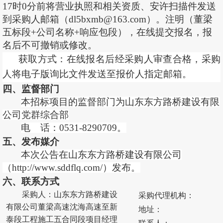
17时0分前
将营业执照和相关资质
、
安许
扫描件发送
到采购人邮箱（
dl5bxmb@163.com
）。注明（
董梁
五标段
+公司名称+响应包段）
，
在线提交报名，报
名后不可撤销或修改。
获取方式：在线报名后经采购人审查合格，
采购
人将
电子版询比
文件
发送
至
报价人
指定邮箱
。
四、监督部门
本招标项目的监督部门为山东东方路桥建设有限
公司党群综合部
电
话：
0531-8290709。
五、发布媒介
本次公告在山东东方路桥建设有限公司
（
http://www.sddflq.com/）发布。
六、联系方式
采购人：
山东东方路桥建设
采购代理机构：
有限公司
董梁高速沈海高速至新
地址：
泰段工程施工五合同段项目经理