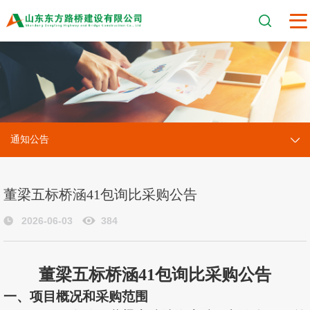
通知公告
董梁五标桥涵41包询比采购公告
2026-06-03
384
董梁五标桥涵
41包询比
采购公告
一、
项目概况和采购范围