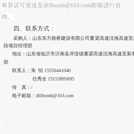
有异议可发送至
dl5bxmb@163.com
邮箱进行咨
询。
四、
联系方式：
采购人：
山东东方路桥建设有限公司
董梁高速沈海高速至
段项目经理部
地址：
山东省临沂市沂南县岸堤镇董梁高速沈海高速至新
部
联系人：
朱
恒
15550441040
任秀全
15153995695
传
真：
/
电子邮箱：
dl5bxmb@163.com