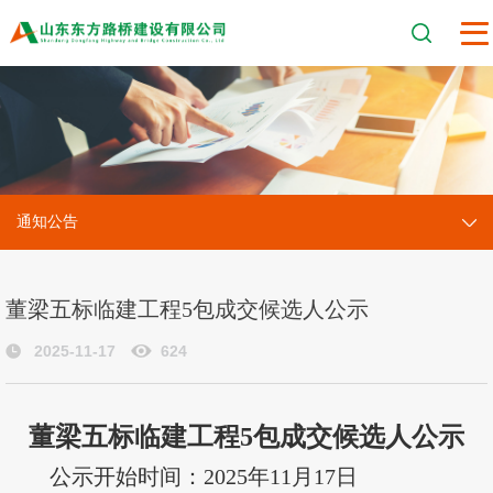
通知公告
董梁五标临建工程5包成交候选人公示
2025-11-17
624
董梁五标临建工程
5包成交候选人公示
公示开始时间：
2025
年
11
月
17
日