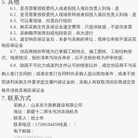
5. 其他
6
.1、是否需要授权委托人或者拟投入项目负责人到场：是
6
.2、是否需要授权委托人现场答辩或者拟投入项目负责人到场：是
6
.3、可以看现场，但需自行组织
6
.4、购买采购文件及保证金递交费用，只提供收据，不提供发票
6
.5、采购顺序按类别或包段前后，依次进行
6
.6、递交响应保证金后，未参与采购的单位，我单位有权不退还其
响应保证金
6
.7、供应商报价即视为已掌握工程特点、施工图纸、工程结构形
式、地质情况，报价清单为综合单价，以不含税价格为评审依据。
6
.8、除因不可抗力或谈判文件认可的情形以外，成交供应商不与采
购人签订合同的；或者在签订合同时向采购人提出附加条件，或者不按
照谈判采购文件要求提交履约保证金的，采购人有权取消供应商成交资
格并没收其相应保证金
7. 联系方式
采购人：
山东东方路桥建设有限公司
地址：
新疆十二师头屯河农场机关
联系人：
祝士华
联系电话：
17590184459
传真：
/
电子邮箱：
2784251043
@
qq
.com