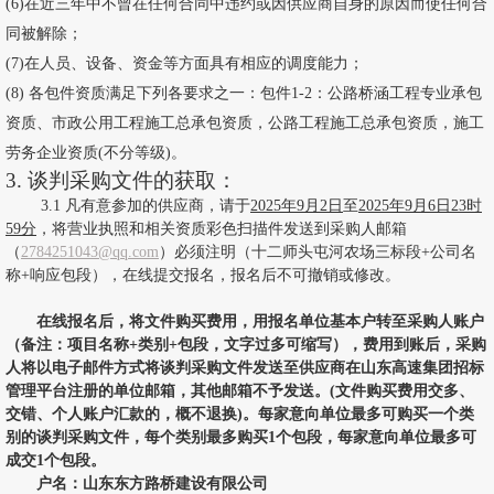
(6)在近三年中不曾在任何合同中违约或因供应商自身的原因而使任何合
同被解除；
(7)在人员、设备、资金等方面具有相应的调度能力；
(8) 各包件资质满足下列各要求之一：包件1-2：公路
桥涵工程
专业承包
资质、市政公用工程施工总承包资质，公路工程施工总承包资质，施工
劳务企业资质
(不分等级)。
3.
谈判采购文件的获取：
3.
1
凡有意参加
的供应商，
请于
202
5
年
9
月
2
日
至
202
5
年
9
月
6
日
23
时
59
分
，
将
营业
执照和相关资质彩色扫描件
发送到采购人邮箱
（
2784251043
@
qq
.com
）必须注明（
十二师头屯河农场三标段
+公司名
称+响应包段）
，在线提交报名，报名后不可撤销或修改。
在线报名后，将文件购买费用，用报名单位基本户转至采购人账户
（备注：项目名称
+类别+包段，文字过多可缩写），费用到账后，采购
人将以电子邮件方式将谈判采购文件发送至供应商在山东高速集团招标
管理平台注册的单位邮箱，其他邮箱不予发送。(文件购买费用交多、
交错、个人账户汇款的，概不退换
)
。每家意向单位最多
可购买
一
个
类
别的谈判采购文件，每个类别最多购买
1个包段，每家意向单位最多可
成交1个包段。
户名：山东东方路桥建设有限公司