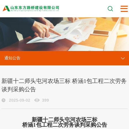
通知公告
新疆十二师头屯河农场三标 桥涵1包工程二次劳务
谈判采购公告
2025-09-02
399
新疆十二师头屯河农场三标
桥涵
1包
工程
二次
劳务
谈判采购
公告