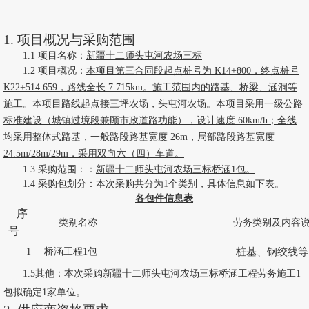
1. 项目概况
与
采购
范围
1.1 项目名称：
新疆十二师头屯河农场三标
1.2 项目概况：
本项目第三合同段起点桩号为
K14+800，终点桩号
K22+514.659，路线全长 7.715km。施工范围内的路基、桥梁、涵洞等
施工。本项目路线起点接三坪农场，头屯河农场。本项目采用一级公路
标准建设（城镇过境段兼顾市政道路功能），设计速度 60km/h；全线
均采用整体式路基，一般路段路基宽度 26m，局部路段路基宽度
24.5m/28m/29m，采用双向六（四）车道。
1.3 采购范围：：
新疆十二师头屯河农场三标
桥涵
1包
。
1.4 采购包划分
：本次采购共分为
1
个类别，具体信息如下表。
各包件信息表
序
类别名称
劳务类别及内容
号
1
桥涵工程
1包
桩基、钢绞线等
1.5其他：
本次采购
新疆十二师头屯河农场三标桥涵工程
劳务施工
1
包
拟确定
1家单位。