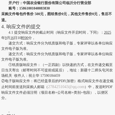
开户行：中国农业银行股份有限公司临沂分行营业部
账号：
15861001040083830
采购文件每包件售价
500
元，图纸售价
0元，其他文件售价0元，售后不
退
。
4. 响应文件的提交
4.1 提交
响应文件的截止时间（
响应文件开启
时间，下同）
：
202
5
年
9
月
16
日
10
时
00
分，
递交方式：响应文件分为纸质版和电子版，专家评审以各单位响应
文件电子版为准。
递交方式：响应文件分为纸质版和电子版，专家评审以各单位响应
文件电子版为准。
①纸质版响应文件：（一正四副）以快递的方式，在文件递交截至
日当天寄出（邮寄时间不可提前或延后），地址：
新疆十二师头屯河农
场机关
收件人：
祝士华
17590184459
②电子版响应文件：将已经盖章后的PDF
(
加密）格式响应文件在递交截
2784251043
@
qq
.com
止时间前发送到采购人邮箱（
）中，发送时
PDF
响应文件文件必须注明（项目名称+公司名称+类别+包段），以便区
分
。