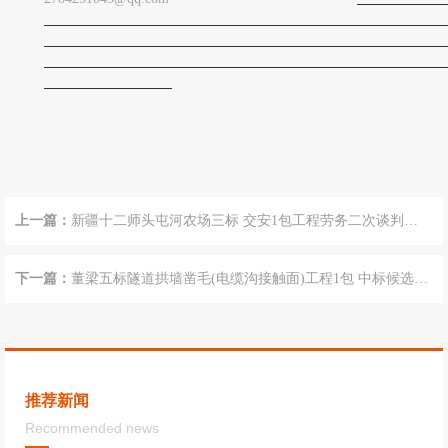
上一篇：
新疆十二师头屯河农场三标 交安1包工程劳务二次谈判采
购公告
下一篇：
董梁五标隧道拱墙凿毛(电缆沟接触面)工程1包 中标候选人
公示
推荐新闻
Recommended news