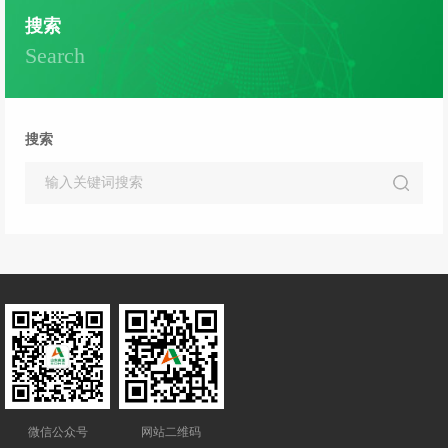
搜索
Search
搜索
微信公众号
网站二维码