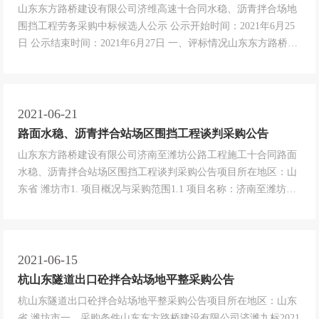
山东东方路桥建设有限公司济维高速十合同水稳、沥青拌合场地
围挡工程劳务采购中标候选人公示 公示开始时间：2021年6月25
日 公示结束时间：2021年6月27日 一、评标情况山东东方路桥建
设有限公司济维高速十合同水稳、沥青拌合场地围挡工程劳务采
购中标候选人基本情况：报名单位不足，不再进行招标。二、提
出异议的渠道和方...
2021-06-21
路面水稳、沥青拌合站场区围挡工程谈判采购公告
山东东方路桥建设有限公司济南至潍坊公路工程施工十合同路面
水稳、沥青拌合站场区围挡工程谈判采购公告项目所在地区：山
东省 潍坊市1. 项目概况与采购范围1.1 项目名称：济南至潍坊公
路工程施工十合同1.2 项目编号：JWSG10 1.3 项目概况：济南至
潍坊高速公路高速施工十标段(K135+300.000～K160+601.654)主
线全长25.302公里，...
2021-06-15
杭山东隧道出口砼拌合站场地平整采购公告
杭山东隧道出口砼拌合站场地平整采购公告项目所在地区：山东
省 潍坊市一、采购条件山东东方路桥建设有限公司济潍九标2021