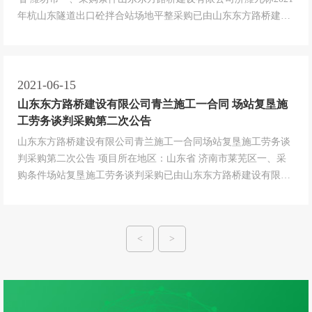
年杭山东隧道出口砼拌合站场地平整采购已由山东东方路桥建设
有限公司批准，项目资金来源为自筹，采购人为山东东方路桥建
设有限公司济潍高速公路九合同项目经理部。二、项目概况和采
购范围概况：济南至潍坊高速公路工程施工9标段，项目位于潍
坊市临朐县范围内，...
2021-06-15
山东东方路桥建设有限公司青兰施工一合同 场站复垦施
工劳务谈判采购第二次公告
山东东方路桥建设有限公司青兰施工一合同场站复垦施工劳务谈
判采购第二次公告 项目所在地区：山东省 济南市莱芜区一、采
购条件场站复垦施工劳务谈判采购已由山东东方路桥建设有限公
司批准，项目资金来源为计量款，采购人为山东东方路桥建设有
限公司青兰施工一合同项目部。二、项目概况和采购范围青兰高
速公路莱芜至泰安段改扩建工程施工一合同起止桩号为K0＋000-
<
>
K10+35...