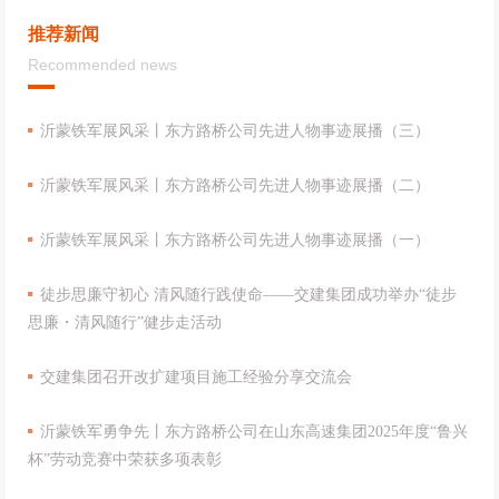
推荐新闻
Recommended news
沂蒙铁军展风采丨东方路桥公司先进人物事迹展播（三）
沂蒙铁军展风采丨东方路桥公司先进人物事迹展播（二）
沂蒙铁军展风采丨东方路桥公司先进人物事迹展播（一）
徒步思廉守初心 清风随行践使命——交建集团成功举办“徒步
思廉・清风随行”健步走活动
交建集团召开改扩建项目施工经验分享交流会
沂蒙铁军勇争先丨东方路桥公司在山东高速集团2025年度“鲁兴
杯”劳动竞赛中荣获多项表彰